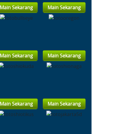
Main Sekarang
Main Sekarang
Main Sekarang
Main Sekarang
Main Sekarang
Main Sekarang