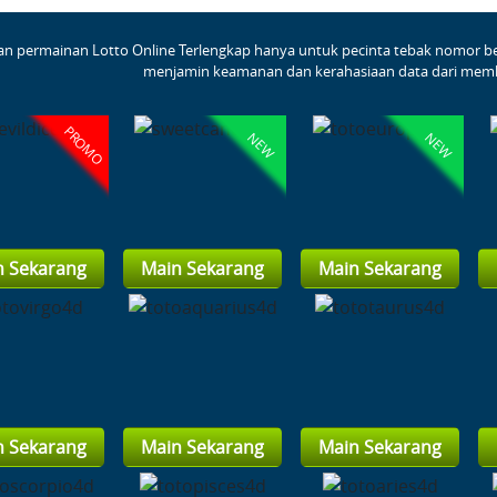
n permainan Lotto Online Terlengkap hanya untuk pecinta tebak nomor ber
menjamin keamanan dan kerahasiaan data dari mem
PROMO
NEW
NEW
n Sekarang
Main Sekarang
Main Sekarang
n Sekarang
Main Sekarang
Main Sekarang