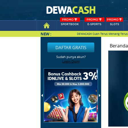
PROMO
PROMO
PROMO
SPORTBOOK
E-SPORTS
SLOTS
NEW :
DEWACASH Cuan Terus Menang Terus | Bonus
Beranda
DAFTAR GRATIS
Sudah punya akun?
Login Disini