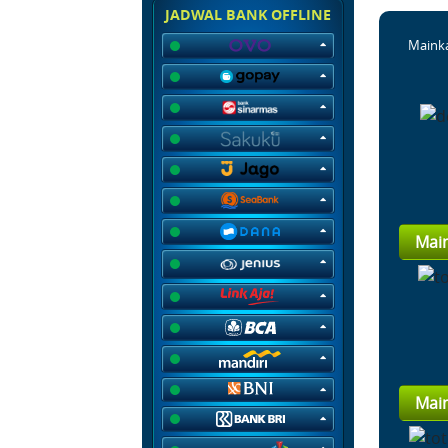
JADWAL BANK OFFLINE
Mainka
Mai
Mai