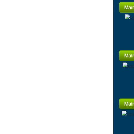
Mai
Mai
Mai