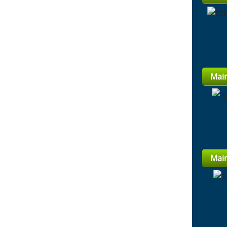
Mai
Mai